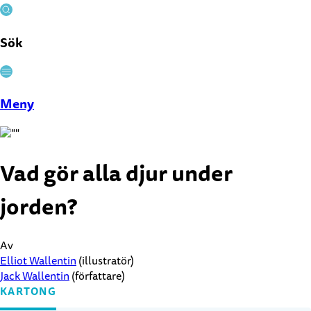
Sök
Stäng
Meny
Vad gör alla djur under
jorden?
Av
Elliot Wallentin
(illustratör)
Jack Wallentin
(författare)
KARTONG