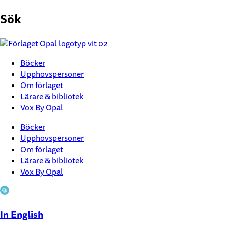
Hoppa
Sök
till
innehåll
Böcker
Upphovspersoner
Om förlaget
Lärare & bibliotek
Vox By Opal
Böcker
Upphovspersoner
Om förlaget
Lärare & bibliotek
Vox By Opal
In English