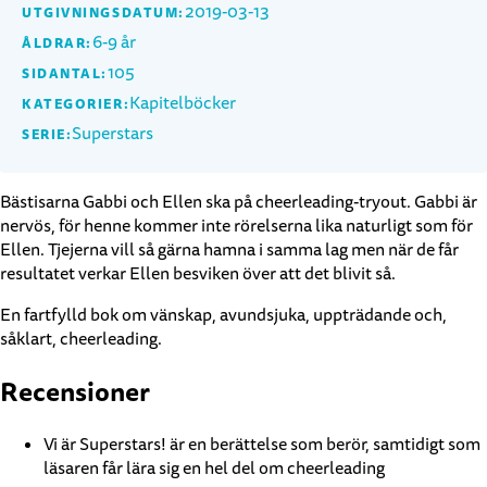
2019-03-13
UTGIVNINGSDATUM:
6-9 år
ÅLDRAR:
105
SIDANTAL:
Kapitelböcker
KATEGORIER:
Superstars
SERIE:
Bästisarna Gabbi och Ellen ska på cheerleading-tryout. Gabbi är
nervös, för henne kommer inte rörelserna lika naturligt som för
Ellen. Tjejerna vill så gärna hamna i samma lag men när de får
resultatet verkar Ellen besviken över att det blivit så.
En fartfylld bok om vänskap, avundsjuka, uppträdande och,
såklart, cheerleading.
Recensioner
Vi är Superstars! är en berättelse som berör, samtidigt som
läsaren får lära sig en hel del om cheerleading