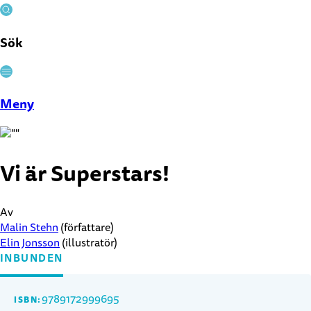
Sök
Stäng
Meny
Vi är Superstars!
Av
Malin Stehn
(författare)
Elin Jonsson
(illustratör)
INBUNDEN
9789172999695
ISBN: