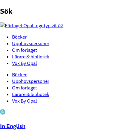
Hoppa
Sök
till
innehåll
Böcker
Upphovspersoner
Om förlaget
Lärare & bibliotek
Vox By Opal
Böcker
Upphovspersoner
Om förlaget
Lärare & bibliotek
Vox By Opal
In English