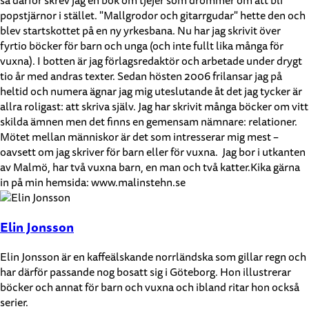
så därför skrev jag en bok om tjejer som drömmer om att bli
popstjärnor i stället. "Mallgrodor och gitarrgudar" hette den och
blev startskottet på en ny yrkesbana. Nu har jag skrivit över
fyrtio böcker för barn och unga (och inte fullt lika många för
vuxna). I botten är jag förlagsredaktör och arbetade under drygt
tio år med andras texter. Sedan hösten 2006 frilansar jag på
heltid och numera ägnar jag mig uteslutande åt det jag tycker är
allra roligast: att skriva själv. Jag har skrivit många böcker om vitt
skilda ämnen men det finns en gemensam nämnare: relationer.
Mötet mellan människor är det som intresserar mig mest –
oavsett om jag skriver för barn eller för vuxna. Jag bor i utkanten
av Malmö, har två vuxna barn, en man och två katter.Kika gärna
in på min hemsida: www.malinstehn.se
Elin Jonsson
Elin Jonsson är en kaffeälskande norrländska som gillar regn och
har därför passande nog bosatt sig i Göteborg. Hon illustrerar
böcker och annat för barn och vuxna och ibland ritar hon också
serier.