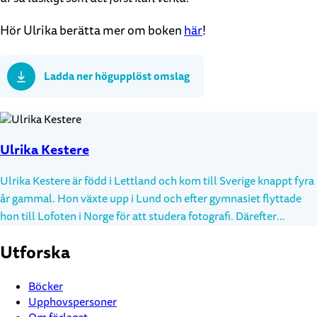
Hör Ulrika berätta mer om boken
här
!
Ladda ner högupplöst omslag
Ulrika Kestere
Ulrika Kestere är född i Lettland och kom till Sverige knappt fyra
år gammal. Hon växte upp i Lund och efter gymnasiet flyttade
hon till Lofoten i Norge för att studera fotografi. Därefter
studerade hon grafisk design i Malmö och industridesign i
Utforska
hemstaden Lund. Efter sex års studier var hon inte mycket
klokare på vilket yrke hon ville satsa på men började likaväl
Böcker
jobba som formgivare på reklambyrå medan hon klurade vidare
Upphovspersoner
på livet. Ett par år senare var det dags att pröva vingarna som