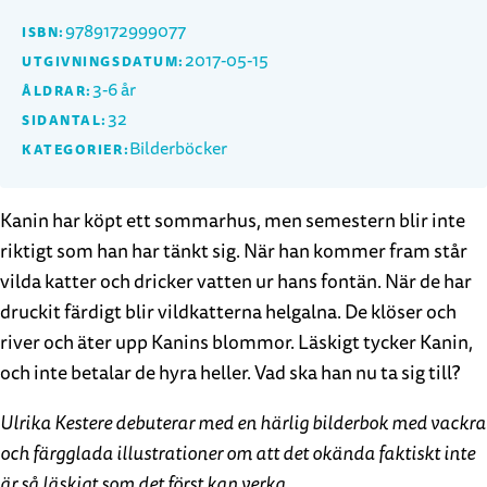
9789172999077
ISBN:
2017-05-15
UTGIVNINGSDATUM:
3-6 år
ÅLDRAR:
32
SIDANTAL:
Bilderböcker
KATEGORIER:
Kanin har köpt ett sommarhus, men semestern blir inte
riktigt som han har tänkt sig. När han kommer fram står
vilda katter och dricker vatten ur hans fontän. När de har
druckit färdigt blir vildkatterna helgalna. De klöser och
river och äter upp Kanins blommor. Läskigt tycker Kanin,
och inte betalar de hyra heller. Vad ska han nu ta sig till?
Ulrika Kestere debuterar med en härlig bilderbok med vackra
och färgglada illustrationer om att det okända faktiskt inte
är så läskigt som det först kan verka.