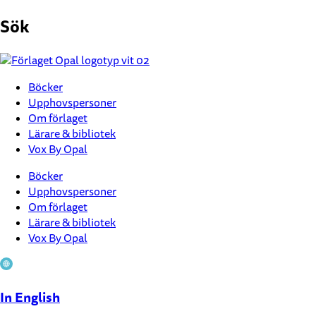
Hoppa
Sök
till
innehåll
Böcker
Upphovspersoner
Om förlaget
Lärare & bibliotek
Vox By Opal
Böcker
Upphovspersoner
Om förlaget
Lärare & bibliotek
Vox By Opal
In English