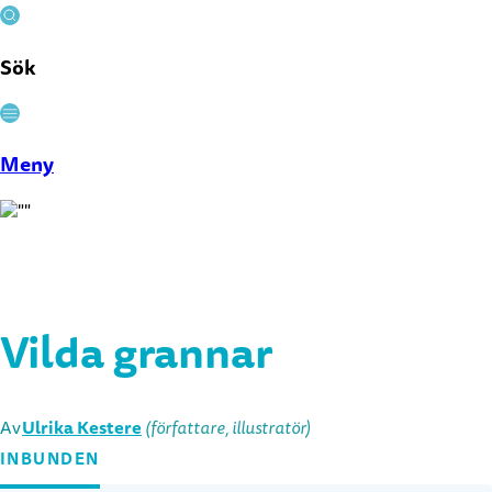
Sök
Stäng
Meny
Vilda grannar
Ulrika Kestere
Av
(författare, illustratör)
INBUNDEN