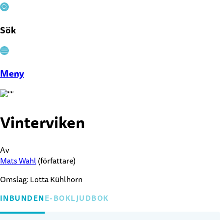
Sök
Stäng
Meny
Vinterviken
Av
Mats Wahl
(författare)
Omslag: Lotta Kühlhorn
INBUNDEN
E-BOK
LJUDBOK