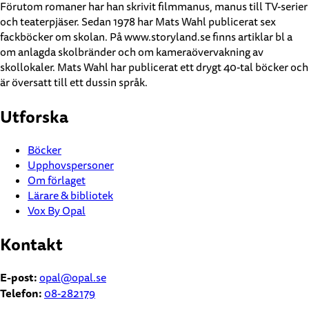
Förutom romaner har han skrivit filmmanus, manus till TV-serier
och teaterpjäser. Sedan 1978 har Mats Wahl publicerat sex
fackböcker om skolan. På www.storyland.se finns artiklar bl a
om anlagda skolbränder och om kameraövervakning av
skollokaler. Mats Wahl har publicerat ett drygt 40-tal böcker och
är översatt till ett dussin språk.
Utforska
Böcker
Upphovspersoner
Om förlaget
Lärare & bibliotek
Vox By Opal
Kontakt
E-post:
opal@opal.se
Telefon:
08-282179