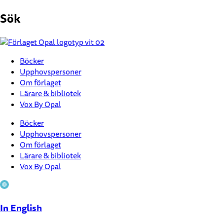
Hoppa
Sök
till
innehåll
Böcker
Upphovspersoner
Om förlaget
Lärare & bibliotek
Vox By Opal
Böcker
Upphovspersoner
Om förlaget
Lärare & bibliotek
Vox By Opal
In English