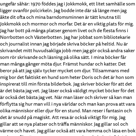
ungefär såhär: 1970 föddes jag i Jokkmokk, ett litet samhälle som
ligger ovanför polcirkeln. Jag bodde inte där så länge men jag
åkte dit ofta och mina barndomsminnen är tätt knutna till
Jokkmokk och mormor och morfar. Det är en viktig plats för mig.
Jag har bott på många platser genom livet och de flesta finns i
Norrbotten och Västerbotten. Jag har jobbat som bibliotekarie
och journalist innan jag började skriva böcker på heltid. Nu är
skrivandet mitt huvudsakliga jobb men jag gör också andra saker
som rör skrivande och läsning på olika sätt. I mina böcker får
man många gånger möta djur. Främst hundar och katter. Det
beror på att jag själv tycker mycket om djur. Tillsammans med
mig bor det faktiskt en hund som heter Doris och det är hon som
inspirerat till min första bilderbok. Jag skriver böcker för att det
är det bästa jag vet. Jag läser också väldigt mycket böcker för det
är också det bästa jag vet. När man läser och skriver så kan man
förflytta sig hur man vill i nya världar och man kan prova att vara
olika människor eller djur för en stund. Man reser i fantasin och
det är snudd på magiskt. Att resa är också viktigt för mig. Jag
gillar att se nya platser och träffa människor. Jag gillar sol och
värme och havet. Jag gillar också att vara hemma och läsa en bok