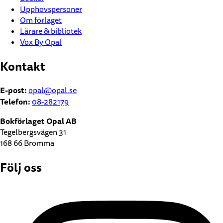
Upphovspersoner
Om förlaget
Lärare & bibliotek
Vox By Opal
Kontakt
E-post:
opal@opal.se
Telefon:
08-282179
Bokförlaget Opal AB
Tegelbergsvägen 31
168 66 Bromma
Följ oss