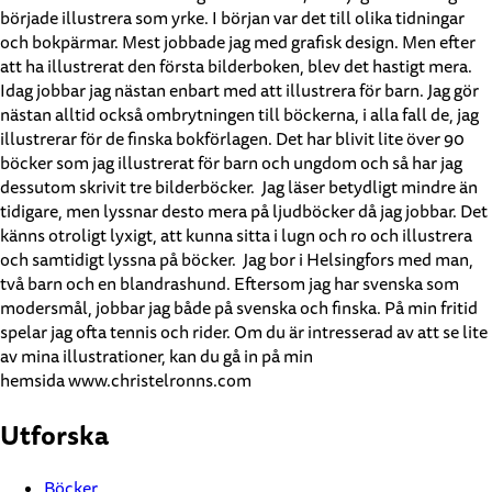
började illustrera som yrke. I början var det till olika tidningar
och bokpärmar. Mest jobbade jag med grafisk design. Men efter
att ha illustrerat den första bilderboken, blev det hastigt mera.
Idag jobbar jag nästan enbart med att illustrera för barn. Jag gör
nästan alltid också ombrytningen till böckerna, i alla fall de, jag
illustrerar för de finska bokförlagen. Det har blivit lite över 90
böcker som jag illustrerat för barn och ungdom och så har jag
dessutom skrivit tre bilderböcker. Jag läser betydligt mindre än
tidigare, men lyssnar desto mera på ljudböcker då jag jobbar. Det
känns otroligt lyxigt, att kunna sitta i lugn och ro och illustrera
och samtidigt lyssna på böcker. Jag bor i Helsingfors med man,
två barn och en blandrashund. Eftersom jag har svenska som
modersmål, jobbar jag både på svenska och finska. På min fritid
spelar jag ofta tennis och rider. Om du är intresserad av att se lite
av mina illustrationer, kan du gå in på min
hemsida www.christelronns.com
Utforska
Böcker