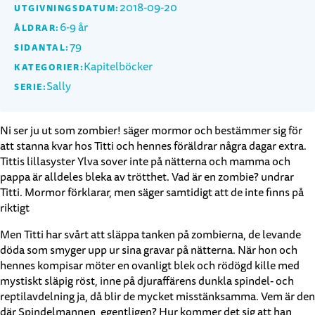
2018-09-20
UTGIVNINGSDATUM:
6-9 år
ÅLDRAR:
79
SIDANTAL:
Kapitelböcker
KATEGORIER:
Sally
SERIE:
Ni ser ju ut som zombier! säger mormor och bestämmer sig för
att stanna kvar hos Titti och hennes föräldrar några dagar extra.
Tittis lillasyster Ylva sover inte på nätterna och mamma och
pappa är alldeles bleka av trötthet. Vad är en zombie? undrar
Titti. Mormor förklarar, men säger samtidigt att de inte finns på
riktigt
Men Titti har svårt att släppa tanken på zombierna, de levande
döda som smyger upp ur sina gravar på nätterna. När hon och
hennes kompisar möter en ovanligt blek och rödögd kille med
mystiskt släpig röst, inne på djuraffärens dunkla spindel- och
reptilavdelning ja, då blir de mycket misstänksamma. Vem är den
där Spindelmannen, egentligen? Hur kommer det sig att han