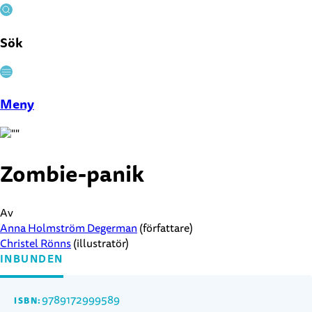
Sök
Stäng
Meny
Zombie-panik
Av
Anna Holmström Degerman
(författare)
Christel Rönns
(illustratör)
INBUNDEN
9789172999589
ISBN: