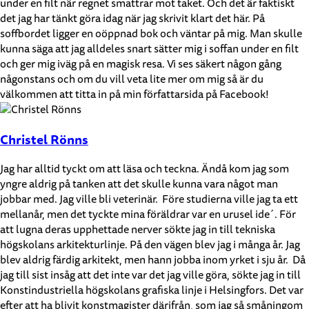
under en filt när regnet smattrar mot taket. Och det är faktiskt
det jag har tänkt göra idag när jag skrivit klart det här. På
soffbordet ligger en oöppnad bok och väntar på mig. Man skulle
kunna säga att jag alldeles snart sätter mig i soffan under en filt
och ger mig iväg på en magisk resa. Vi ses säkert någon gång
någonstans och om du vill veta lite mer om mig så är du
välkommen att titta in på min författarsida på Facebook!
Christel Rönns
Jag har alltid tyckt om att läsa och teckna. Ändå kom jag som
yngre aldrig på tanken att det skulle kunna vara något man
jobbar med. Jag ville bli veterinär. Före studierna ville jag ta ett
mellanår, men det tyckte mina föräldrar var en urusel ide´. För
att lugna deras upphettade nerver sökte jag in till tekniska
högskolans arkitekturlinje. På den vägen blev jag i många år. Jag
blev aldrig färdig arkitekt, men hann jobba inom yrket i sju år. Då
jag till sist insåg att det inte var det jag ville göra, sökte jag in till
Konstindustriella högskolans grafiska linje i Helsingfors. Det var
efter att ha blivit konstmagister därifrån, som jag så småningom