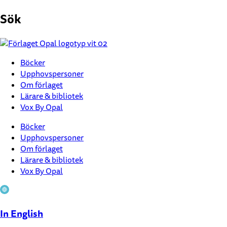
Hoppa
Sök
till
innehåll
Böcker
Upphovspersoner
Om förlaget
Lärare & bibliotek
Vox By Opal
Böcker
Upphovspersoner
Om förlaget
Lärare & bibliotek
Vox By Opal
In English