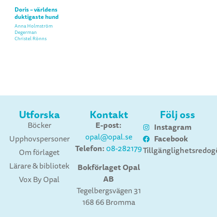
Doris – världens
duktigaste hund
Anna Holmström
Degerman
Christel Rönns
Utforska
Kontakt
Följ oss
E-post:
Böcker
Instagram
opal@opal.se
Facebook
Upphovspersoner
Telefon:
08-282179
Tillgänglighetsredog
Om förlaget
Lärare & bibliotek
Bokförlaget Opal
AB
Vox By Opal
Tegelbergsvägen 31
168 66 Bromma