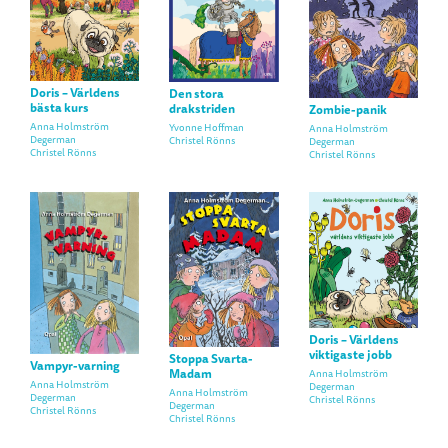
Doris – Världens
Den stora
bästa kurs
drakstriden
Zombie-panik
Anna Holmström
Yvonne Hoffman
Anna Holmström
Degerman
Christel Rönns
Degerman
Christel Rönns
Christel Rönns
Doris – Världens
viktigaste jobb
Stoppa Svarta-
Vampyr-varning
Madam
Anna Holmström
Anna Holmström
Degerman
Anna Holmström
Degerman
Christel Rönns
Degerman
Christel Rönns
Christel Rönns