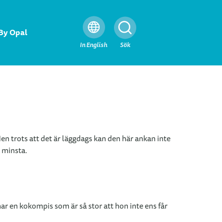
By Opal
Stäng
In English
Sök
n trots att det är läggdags kan den här ankan inte
a minsta.
ar en kokompis som är så stor att hon inte ens får