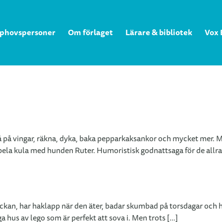
phovspersoner
Om förlaget
Lärare & bibliotek
Vox 
å på vingar, räkna, dyka, baka pepparkaksankor och mycket mer. Me
tt spela kula med hunden Ruter. Humoristisk godnattsaga för de allr
lockan, har haklapp när den äter, badar skumbad på torsdagar och h
a hus av lego som är perfekt att sova i. Men trots […]