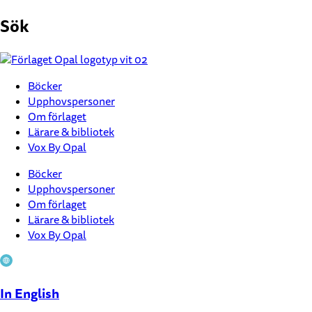
Hoppa
Sök
till
innehåll
Böcker
Upphovspersoner
Om förlaget
Lärare & bibliotek
Vox By Opal
Böcker
Upphovspersoner
Om förlaget
Lärare & bibliotek
Vox By Opal
In English