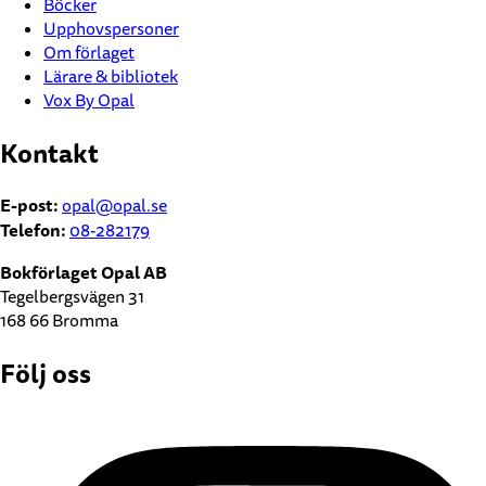
Böcker
Upphovspersoner
Om förlaget
Lärare & bibliotek
Vox By Opal
Kontakt
E-post:
opal@opal.se
Telefon:
08-282179
Bokförlaget Opal AB
Tegelbergsvägen 31
168 66 Bromma
Följ oss