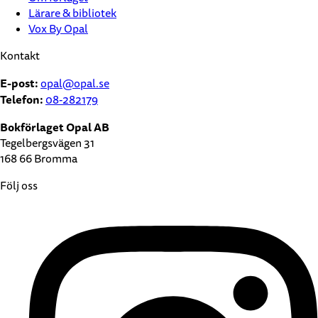
Lärare & bibliotek
Vox By Opal
Kontakt
E-post:
opal@opal.se
Telefon:
08-282179
Bokförlaget Opal AB
Tegelbergsvägen 31
168 66 Bromma
Följ oss