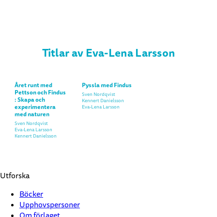
Titlar av Eva-Lena Larsson
Året runt med
Pyssla med Findus
Pettson och Findus
Sven Nordqvist
: Skapa och
Kennert Danielsson
experimentera
Eva-Lena Larsson
med naturen
Sven Nordqvist
Eva-Lena Larsson
Kennert Danielsson
Utforska
Böcker
Upphovspersoner
Om förlaget