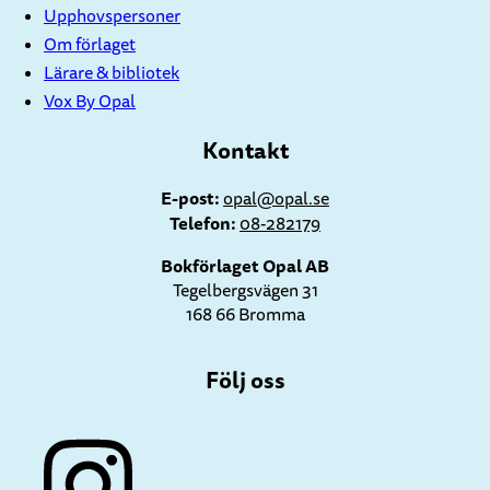
Upphovspersoner
Om förlaget
Lärare & bibliotek
Vox By Opal
Kontakt
E-post:
opal@opal.se
Telefon:
08-282179
Bokförlaget Opal AB
Tegelbergsvägen 31
168 66 Bromma
Följ oss