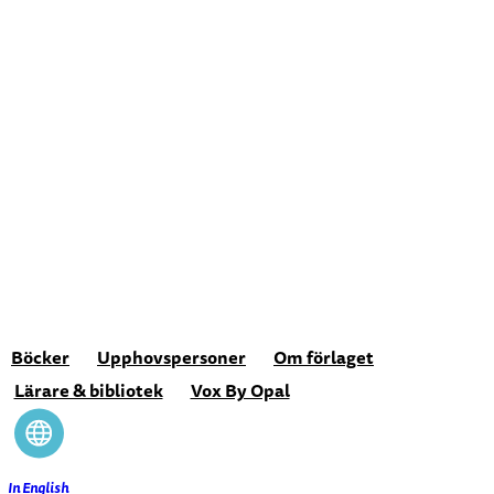
Hoppa
till
innehåll
Böcker
Upphovspersoner
Om förlaget
Lärare & bibliotek
Vox By Opal
In English