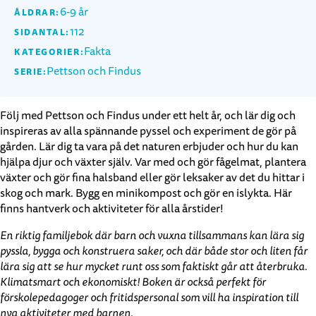
6-9 år
ÅLDRAR:
112
SIDANTAL:
Fakta
KATEGORIER:
Pettson och Findus
SERIE:
Följ med Pettson och Findus under ett helt år, och lär dig och
inspireras av alla spännande pyssel och experiment de gör på
gården. Lär dig ta vara på det naturen erbjuder och hur du kan
hjälpa djur och växter själv. Var med och gör fågelmat, plantera
växter och gör fina halsband eller gör leksaker av det du hittar i
skog och mark. Bygg en minikompost och gör en islykta. Här
finns hantverk och aktiviteter för alla årstider!
En riktig familjebok där barn och vuxna tillsammans kan lära sig
pyssla, bygga och konstruera saker, och där både stor och liten får
lära sig att se hur mycket runt oss som faktiskt går att återbruka.
Klimatsmart och ekonomiskt! Boken är också perfekt för
förskolepedagoger och fritidspersonal som vill ha inspiration till
nya aktiviteter med barnen.