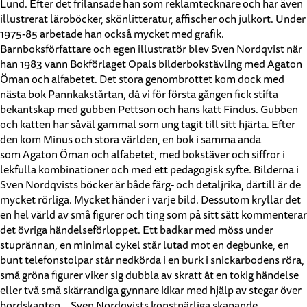
Lund. Efter det frilansade han som reklamtecknare och har även
illustrerat läroböcker, skönlitteratur, affischer och julkort. Under
1975-85 arbetade han också mycket med grafik.
Barnboksförfattare och egen illustratör blev Sven Nordqvist när
han 1983 vann Bokförlaget Opals bilderbokstävling med Agaton
Öman och alfabetet. Det stora genombrottet kom dock med
nästa bok Pannkakstårtan, då vi för första gången fick stifta
bekantskap med gubben Pettson och hans katt Findus. Gubben
och katten har såväl gammal som ung tagit till sitt hjärta. Efter
den kom Minus och stora världen, en bok i samma anda
som Agaton Öman och alfabetet, med bokstäver och siffror i
lekfulla kombinationer och med ett pedagogisk syfte. Bilderna i
Sven Nordqvists böcker är både färg- och detaljrika, därtill är de
mycket rörliga. Mycket händer i varje bild. Dessutom kryllar det
en hel värld av små figurer och ting som på sitt sätt kommenterar
det övriga händelseförloppet. Ett badkar med möss under
stuprännan, en minimal cykel står lutad mot en degbunke, en
bunt telefonstolpar står nedkörda i en burk i snickarbodens röra,
små gröna figurer viker sig dubbla av skratt åt en tokig händelse
eller två små skärrandiga gynnare kikar med hjälp av stegar över
bordskanten… Sven Nordqvists konstnärliga skapande