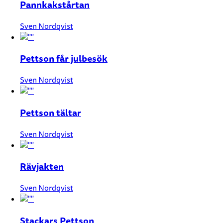
Pannkakstårtan
Sven Nordqvist
Pettson får julbesök
Sven Nordqvist
Pettson tältar
Sven Nordqvist
Rävjakten
Sven Nordqvist
Stackars Pettson