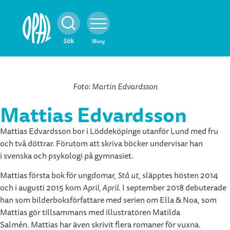
Stäng
Sök
Meny
Foto: Martin Edvardsson
Mattias Edvardsson
Mattias Edvardsson bor i Löddeköpinge utanför Lund med fru
och två döttrar. Förutom att skriva böcker undervisar han
i svenska och psykologi på gymnasiet.
Mattias första bok för ungdomar,
Stå ut
, släpptes hösten 2014
och i augusti 2015 kom
April, April
. I september 2018 debuterade
han som bilderboksförfattare med serien om Ella & Noa, som
Mattias gör tillsammans med illustratören Matilda
Salmén. Mattias har även skrivit flera romaner för vuxna.