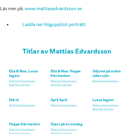
Läs mer på:
www.mattiasedvardsson.se
Ladda ner högupplöst porträtt
Titlar av Mattias Edvardsson
Ella & Noa: Lussa
Ella & Noa: Hoppa
Odjuret på andra
lagom
från kanten
sidan sjön
Mattias Edvardsson
Mattias Edvardsson
Mattias Edvardsson
Matilda Salmén
Matilda Salmén
Stå ut
April April
Lussa lagom
Mattias Edvardsson
Mattias Edvardsson
Mattias Edvardsson
Matilda Salmén
Hoppa från kanten
Glass på en onsdag
Mattias Edvardsson
Mattias Edvardsson
Matilda Salmén
Matilda Salmén