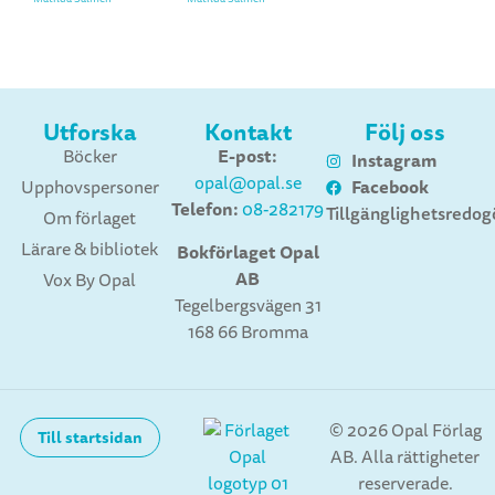
Utforska
Kontakt
Följ oss
E-post:
Böcker
Instagram
opal@opal.se
Facebook
Upphovspersoner
Telefon:
08-282179
Tillgänglighetsredog
Om förlaget
Lärare & bibliotek
Bokförlaget Opal
AB
Vox By Opal
Tegelbergsvägen 31
168 66 Bromma
© 2026 Opal Förlag
Till startsidan
AB. Alla rättigheter
reserverade.