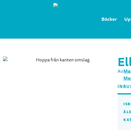
Böcker
Up
El
Mat
Av
Mat
INBU
ISB
ÅL
KA