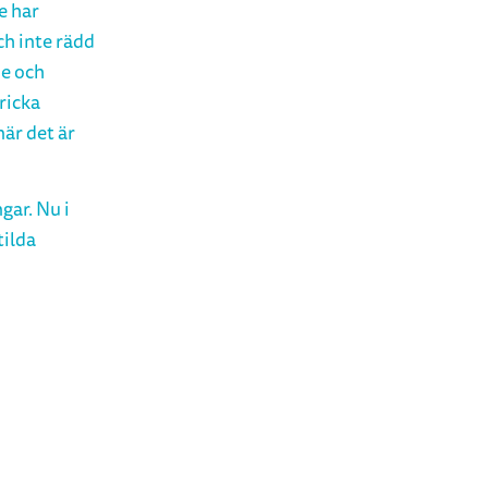
e har
ch inte rädd
de och
ricka
är det är
gar. Nu i
tilda