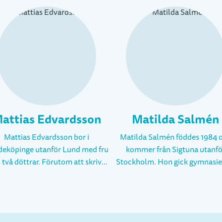
attias Edvardsson
Matilda Salmén
Mattias Edvardsson bor i
Matilda Salmén föddes 1984 
eköpinge utanför Lund med fru
kommer från Sigtuna utanfö
 två döttrar. Förutom att skriva
Stockholm. Hon gick gymnasie
er undervisar han i svenska och
SSHL, jobbade därefter på en lå
kologi på gymnasiet. Mattias
mellanstadieskola, och ett år s
rsta bok för ungdomar, Stå ut,
började hon studera på Serie-
pptes hösten 2014 och i augusti
bildberättarprogrammet vi