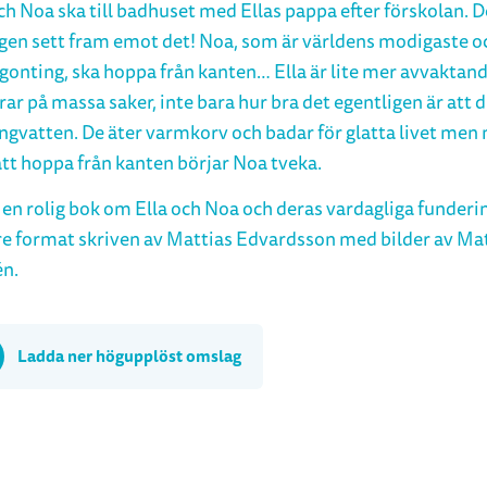
ch Noa ska till badhuset med Ellas pappa efter förskolan. D
igen sett fram emot det! Noa, som är världens modigaste o
ågonting, ska hoppa från kanten… Ella är lite mer avvaktan
ar på massa saker, inte bara hur bra det egentligen är att d
ngvatten. De äter varmkorv och badar för glatta livet men n
att hoppa från kanten börjar Noa tveka.
en rolig bok om Ella och Noa och deras vardagliga funderin
e format skriven av Mattias Edvardsson med bilder av Ma
n.
Ladda ner högupplöst omslag