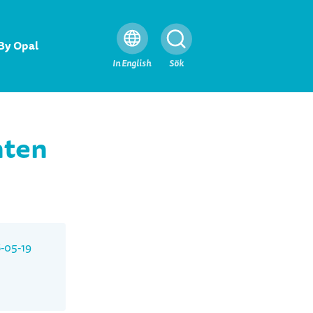
By Opal
Stäng
In English
Sök
nten
-05-19