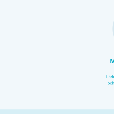
M
Lödd
och
böck
psy
fö
slä