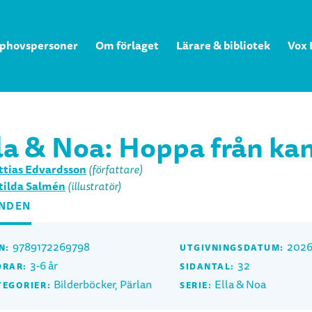
phovspersoner
Om förlaget
Lärare & bibliotek
Vox 
la & Noa: Hoppa från ka
tias Edvardsson
(författare)
ilda Salmén
(illustratör)
NDEN
9789172269798
2026
N:
UTGIVNINGSDATUM:
3-6 år
32
DRAR:
SIDANTAL:
Bilderböcker, Pärlan
Ella & Noa
TEGORIER:
SERIE: