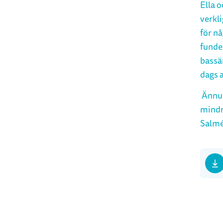
Ella o
verkl
för n
funder
bassä
dags 
Ännu 
mindr
Salmé