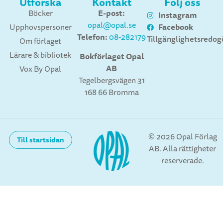
Utforska
Kontakt
Följ oss
E-post:
Böcker
Instagram
opal@opal.se
Facebook
Upphovspersoner
Telefon:
08-282179
Tillgänglighetsredog
Om förlaget
Lärare & bibliotek
Bokförlaget Opal
AB
Vox By Opal
Tegelbergsvägen 31
168 66 Bromma
© 2026 Opal Förlag
Till startsidan
AB. Alla rättigheter
reserverade.