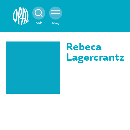
Stäng
Sök
Meny
Rebeca
Lagercrantz