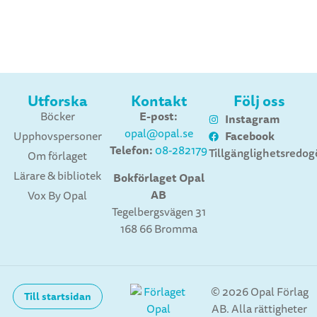
Utforska
Kontakt
Följ oss
E-post:
Böcker
Instagram
opal@opal.se
Facebook
Upphovspersoner
Telefon:
08-282179
Tillgänglighetsredog
Om förlaget
Lärare & bibliotek
Bokförlaget Opal
AB
Vox By Opal
Tegelbergsvägen 31
168 66 Bromma
© 2026 Opal Förlag
Till startsidan
AB. Alla rättigheter