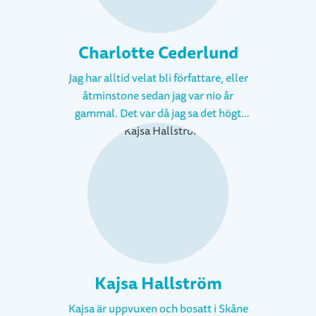
Charlotte Cederlund
Jag har alltid velat bli författare, eller
åtminstone sedan jag var nio år
gammal. Det var då jag sa det högt
första gången, att jag minsann skulle
skriva en bok. Jag skrev mig igenom
hela grundskolan, skapade noveller,
dikter och insändare. Och det första
riktiga romanförsöket gjorde jag
redan i gymnasiet. Då hade jag lagt
tre år på att skriva en bok och tänkte
att bättre blir det nog inte. Så jag
skickade in till ett förlag och väntade
Kajsa Hallström
spänt på svar. Men att lära sig att
skriva en hel roman tar tid, det gjorde
Kajsa är uppvuxen och bosatt i Skåne