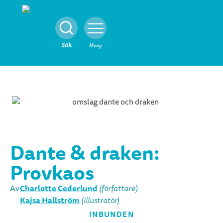
Stäng
Sök
Meny
Dante & draken:
Provkaos
Charlotte Cederlund
Av
(författare)
Kajsa Hallström
(illustratör)
INBUNDEN