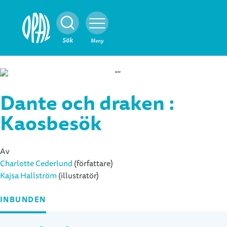
Stäng
Sök
Meny
Dante och draken :
Kaosbesök
Av
Charlotte Cederlund
(författare)
Kajsa Hallström
(illustratör)
INBUNDEN