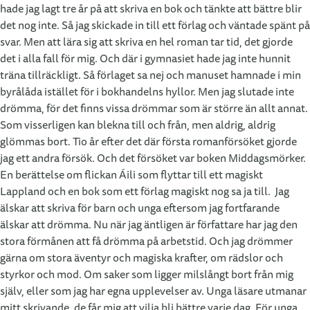
hade jag lagt tre år på att skriva en bok och tänkte att bättre blir
det nog inte. Så jag skickade in till ett förlag och väntade spänt på
svar. Men att lära sig att skriva en hel roman tar tid, det gjorde
det i alla fall för mig. Och där i gymnasiet hade jag inte hunnit
träna tillräckligt. Så förlaget sa nej och manuset hamnade i min
byrålåda istället för i bokhandelns hyllor. Men jag slutade inte
drömma, för det finns vissa drömmar som är större än allt annat.
Som visserligen kan blekna till och från, men aldrig, aldrig
glömmas bort. Tio år efter det där första romanförsöket gjorde
jag ett andra försök. Och det försöket var boken Middagsmörker.
En berättelse om flickan Áili som flyttar till ett magiskt
Lappland och en bok som ett förlag magiskt nog sa ja till. Jag
älskar att skriva för barn och unga eftersom jag fortfarande
älskar att drömma. Nu när jag äntligen är författare har jag den
stora förmånen att få drömma på arbetstid. Och jag drömmer
gärna om stora äventyr och magiska krafter, om rädslor och
styrkor och mod. Om saker som ligger milslångt bort från mig
själv, eller som jag har egna upplevelser av. Unga läsare utmanar
mitt skrivande, de får mig att vilja bli bättre varje dag. För unga