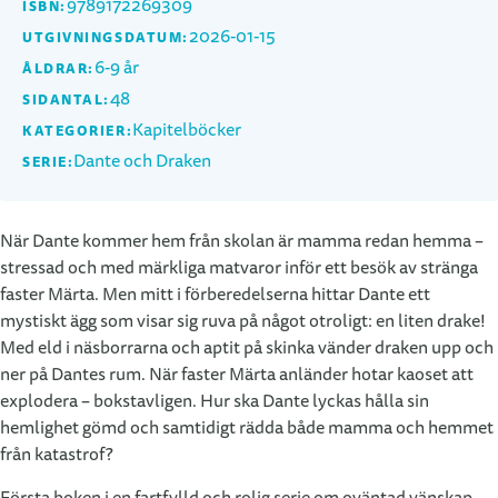
9789172269309
ISBN:
2026-01-15
UTGIVNINGSDATUM:
6-9 år
ÅLDRAR:
48
SIDANTAL:
Kapitelböcker
KATEGORIER:
Dante och Draken
SERIE:
När Dante kommer hem från skolan är mamma redan hemma –
stressad och med märkliga matvaror inför ett besök av stränga
faster Märta. Men mitt i förberedelserna hittar Dante ett
mystiskt ägg som visar sig ruva på något otroligt: en liten drake!
Med eld i näsborrarna och aptit på skinka vänder draken upp och
ner på Dantes rum. När faster Märta anländer hotar kaoset att
explodera – bokstavligen. Hur ska Dante lyckas hålla sin
hemlighet gömd och samtidigt rädda både mamma och hemmet
från katastrof?
Första boken i en fartfylld och rolig serie om oväntad vänskap,