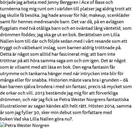
började jag arbeta med Jenny Berggren i Ace of Base och
turnéerna tog mig runt om i världen till platser jag aldrig trott att
jag skulle få besöka. Jag hade ansvar för hår, makeup, scenkläder
samt för hennes medresande barn. Det var då, på en avlägsen
flygplats med två otåliga barn och en oväntad lång väntetid, som
drömmen föddes; jag ska ge ut en bok. Berättelsen om Lilla
Nallen kom till där och följde sedan med i vårt resande som ett
tryggt och välbekant inslag, som barnen aldrig tröttnade på.
Detta är något som alltid har fascinerat mig; att barn inte
tröttnar på att höra samma saga om och om igen. Det är något
som är vilsamt med att läsa en bok. Den egna fantasin får
utrymme och tankarna hänger med när intrycken inte blir för
många eller för snabba. Historien måste vara bra i grunden – då
kan barnen själva brodera i med sin fantasi, precis så mycket som
de orkar och vill. 2013 bestämde jag mig för att förverkliga
drömmen, och när jag fick se Petra Wester Norgrens fantastiska
illustrationer av sagan kändes allt helt rätt. Hösten 2014, samma
år som jag fyller 30, sker min debut som författare med
boken Vad ska Lilla Nallen göra nu?.