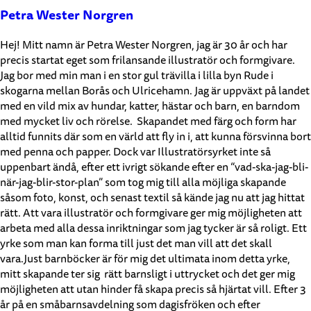
Petra Wester Norgren
Hej! Mitt namn är Petra Wester Norgren, jag är 30 år och har
precis startat eget som frilansande illustratör och formgivare.
Jag bor med min man i en stor gul trävilla i lilla byn Rude i
skogarna mellan Borås och Ulricehamn. Jag är uppväxt på landet
med en vild mix av hundar, katter, hästar och barn, en barndom
med mycket liv och rörelse. Skapandet med färg och form har
alltid funnits där som en värld att fly in i, att kunna försvinna bort
med penna och papper. Dock var Illustratörsyrket inte så
uppenbart ändå, efter ett ivrigt sökande efter en “vad-ska-jag-bli-
när-jag-blir-stor-plan” som tog mig till alla möjliga skapande
såsom foto, konst, och senast textil så kände jag nu att jag hittat
rätt. Att vara illustratör och formgivare ger mig möjligheten att
arbeta med alla dessa inriktningar som jag tycker är så roligt. Ett
yrke som man kan forma till just det man vill att det skall
vara.Just barnböcker är för mig det ultimata inom detta yrke,
mitt skapande ter sig rätt barnsligt i uttrycket och det ger mig
möjligheten att utan hinder få skapa precis så hjärtat vill. Efter 3
år på en småbarnsavdelning som dagisfröken och efter