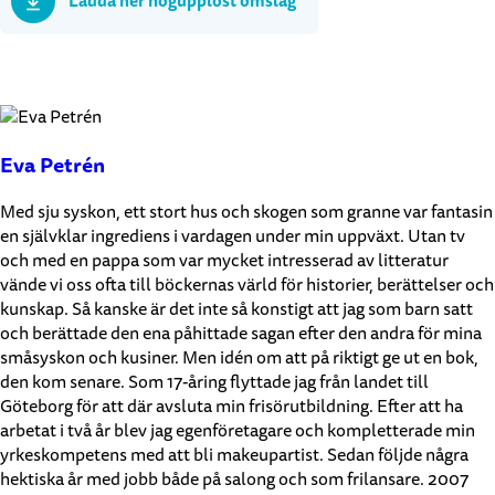
Ladda ner högupplöst omslag
Eva Petrén
Med sju syskon, ett stort hus och skogen som granne var fantasin
en självklar ingrediens i vardagen under min uppväxt. Utan tv
och med en pappa som var mycket intresserad av litteratur
vände vi oss ofta till böckernas värld för historier, berättelser och
kunskap. Så kanske är det inte så konstigt att jag som barn satt
och berättade den ena påhittade sagan efter den andra för mina
småsyskon och kusiner. Men idén om att på riktigt ge ut en bok,
den kom senare. Som 17-åring flyttade jag från landet till
Göteborg för att där avsluta min frisörutbildning. Efter att ha
arbetat i två år blev jag egenföretagare och kompletterade min
yrkeskompetens med att bli makeupartist. Sedan följde några
hektiska år med jobb både på salong och som frilansare. 2007