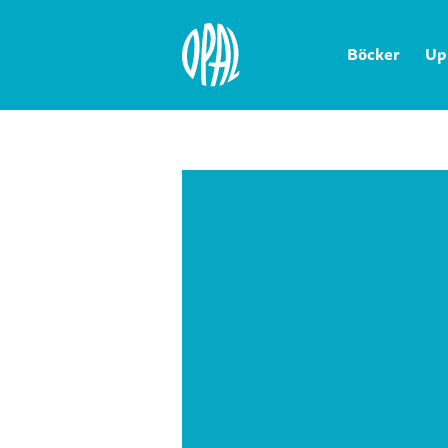
Böcker
Up