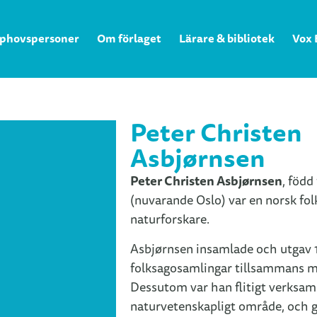
phovspersoner
Om förlaget
Lärare & bibliotek
Vox 
Peter Christen
Asbjørnsen
Peter Christen Asbjørnsen
, född
(nuvarande Oslo) var en norsk fol
naturforskare.
Asbjørnsen insamlade och utgav
folksagosamlingar tillsammans m
Dessutom var han flitigt verksam 
naturvetenskapligt område, och 