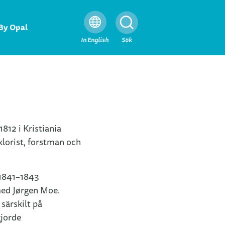
By Opal
Stäng
In English
Sök
 1812 i Kristiania
klorist, forstman och
 1841–1843
ed Jørgen Moe.
särskilt på
gjorde