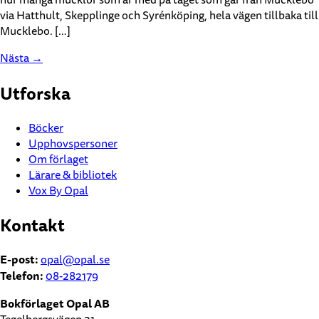
hur många mucklor som är med på tåget som går från Mucklebo
via Hatthult, Skepplinge och Syrénköping, hela vägen tillbaka till
Mucklebo. […]
Nästa
→
Utforska
Böcker
Upphovspersoner
Om förlaget
Lärare & bibliotek
Vox By Opal
Kontakt
E-post:
opal@opal.se
Telefon:
08-282179
Bokförlaget Opal AB