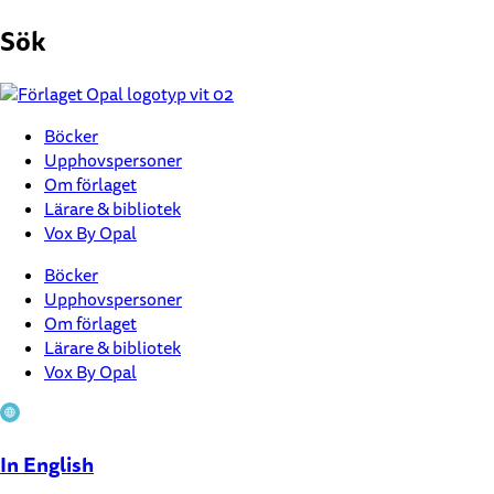
Hoppa
Sök
till
innehåll
Böcker
Upphovspersoner
Om förlaget
Lärare & bibliotek
Vox By Opal
Böcker
Upphovspersoner
Om förlaget
Lärare & bibliotek
Vox By Opal
In English