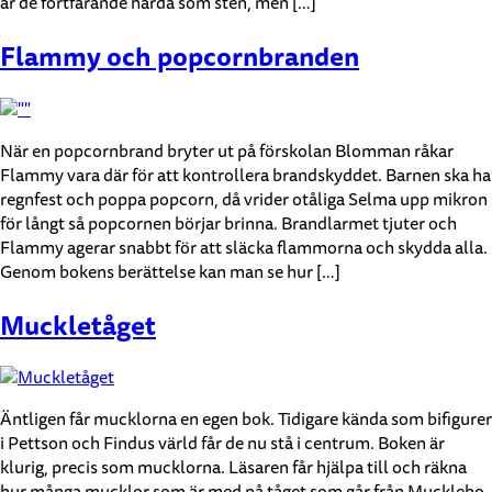
är de fortfarande hårda som sten, men […]
Flammy och popcornbranden
När en popcornbrand bryter ut på förskolan Blomman råkar
Flammy vara där för att kontrollera brandskyddet. Barnen ska ha
regnfest och poppa popcorn, då vrider otåliga Selma upp mikron
för långt så popcornen börjar brinna. Brandlarmet tjuter och
Flammy agerar snabbt för att släcka flammorna och skydda alla.
Genom bokens berättelse kan man se hur […]
Muckletåget
Äntligen får mucklorna en egen bok. Tidigare kända som bifigurer
i Pettson och Findus värld får de nu stå i centrum. Boken är
klurig, precis som mucklorna. Läsaren får hjälpa till och räkna