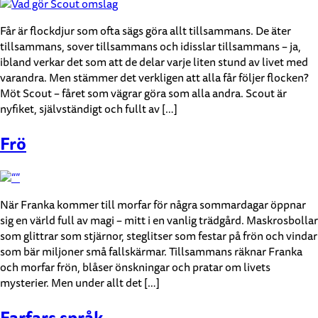
Får är flockdjur som ofta sägs göra allt tillsammans. De äter
tillsammans, sover tillsammans och idisslar tillsammans – ja,
ibland verkar det som att de delar varje liten stund av livet med
varandra. Men stämmer det verkligen att alla får följer flocken?
Möt Scout – fåret som vägrar göra som alla andra. Scout är
nyfiket, självständigt och fullt av […]
Frö
När Franka kommer till morfar för några sommardagar öppnar
sig en värld full av magi – mitt i en vanlig trädgård. Maskrosbollar
som glittrar som stjärnor, steglitser som festar på frön och vindar
som bär miljoner små fallskärmar. Tillsammans räknar Franka
och morfar frön, blåser önskningar och pratar om livets
mysterier. Men under allt det […]
Farfars språk