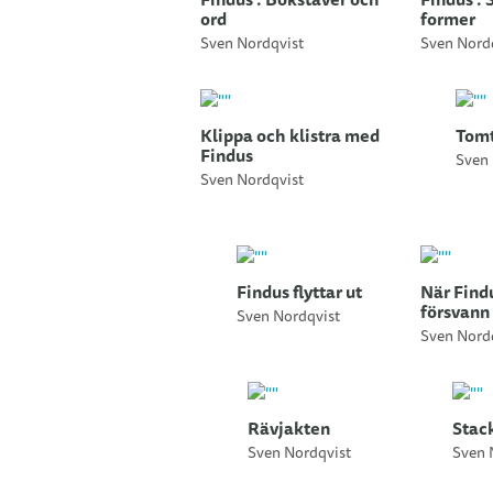
ord
former
Sven Nordqvist
Sven Nord
Klippa och klistra med
Tom
Findus
Sven 
Sven Nordqvist
Findus flyttar ut
När Findu
försvann
Sven Nordqvist
Sven Nord
Rävjakten
Stac
Sven Nordqvist
Sven 