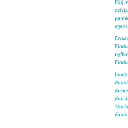
Följ m
och ja
pannk
egent
En sa
Findus
nyfikn
Findu
Innehå
Pannk
Kacke
Kan du
Stack
Findus