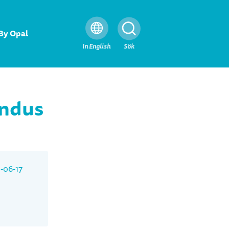
By Opal
Stäng
In English
Sök
indus
-06-17