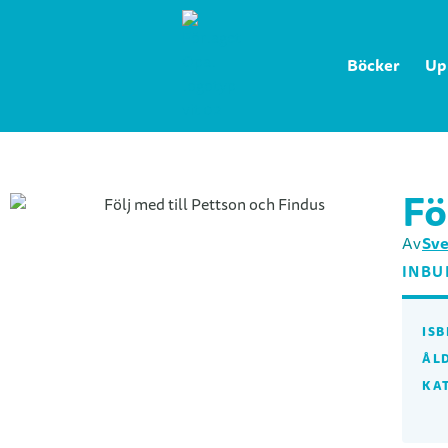
Böcker
Up
Fö
Sve
Av
INBU
ISB
ÅL
KA