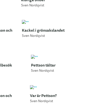
Sven Nordqvist
son och
Kackel i grönsakslandet
Sven Nordqvist
ulbesök
Pettson tältar
Sven Nordqvist
son och
Var är Pettson?
Sven Nordqvist