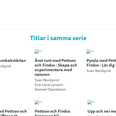
Titlar i samma serie
pannkakstårtan
Året runt med Pettson
Pyssla med Pet
och Findus : Skapa och
Findus : Lär dig
rdqvist
experimentera med
Sven Nordqvist
naturen
Sven Nordqvist
Eva-Lena Larsson
Kennert Danielsson
ed Pettson och
Pettson och Findus
Upp och ner me
Siffror och
bygger en bil