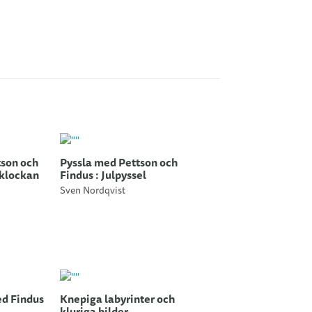
tson och
Pyssla med Pettson och
 klockan
Findus : Julpyssel
Sven Nordqvist
d Findus
Knepiga labyrinter och
kluriga bilder