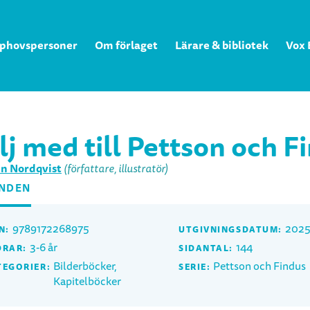
phovspersoner
Om förlaget
Lärare & bibliotek
Vox 
lj med till Pettson och F
n Nordqvist
(författare, illustratör)
NDEN
9789172268975
2025
N:
UTGIVNINGSDATUM:
3-6 år
144
DRAR:
SIDANTAL:
Bilderböcker,
Pettson och Findus
TEGORIER:
SERIE:
Kapitelböcker