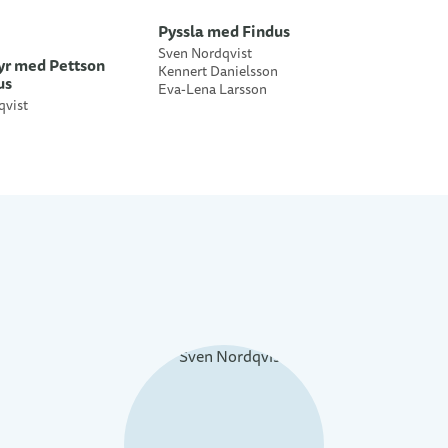
Pyssla med Findus
Sven Nordqvist
yr med Pettson
Kennert Danielsson
us
Eva-Lena Larsson
qvist