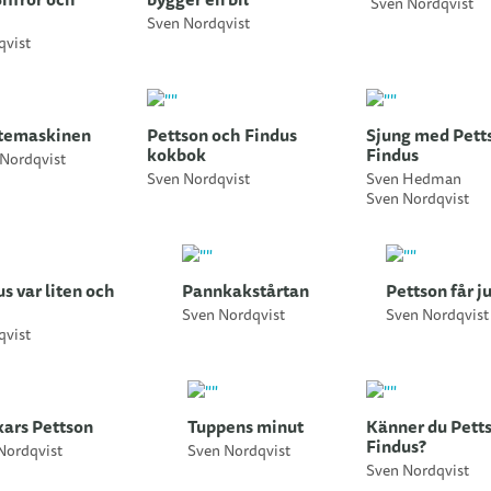
Sven Nordqvist
Sven Nordqvist
qvist
temaskinen
Pettson och Findus
Sjung med Pett
kokbok
Findus
Nordqvist
Sven Nordqvist
Sven Hedman
Sven Nordqvist
s var liten och
Pannkakstårtan
Pettson får j
Sven Nordqvist
Sven Nordqvist
qvist
kars Pettson
Tuppens minut
Känner du Pett
Findus?
Nordqvist
Sven Nordqvist
Sven Nordqvist