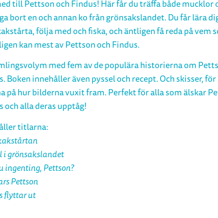
ed till Pettson och Findus! Här får du träffa både mucklor 
ga bort en och annan ko från grönsakslandet. Du får lära di
akstårta, följa med och fiska, och äntligen få reda på vem 
ligen kan mest av Pettson och Findus.
mlingsvolym med fem av de populära historierna om Pett
. Boken innehåller även pyssel och recept. Och skisser, för
a på hur bilderna vuxit fram. Perfekt för alla som älskar P
s och alla deras upptåg!
ller titlarna:
akstårtan
l i grönsakslandet
 ingenting, Pettson?
ars Pettson
 flyttar ut