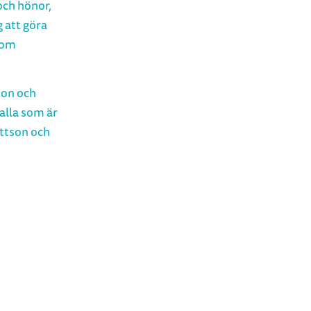
och hönor,
g att göra
som
son och
 alla som är
ettson och