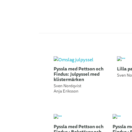
Pyssla med Pettson och
Lilla 
Findus: Julpyssel med
Sven No
klistermärken
Sven Nordqvist
Anja Eriksson
Pyssla med Pettson och
Pyssla m
Findus : Bokstäver och
Findus : 