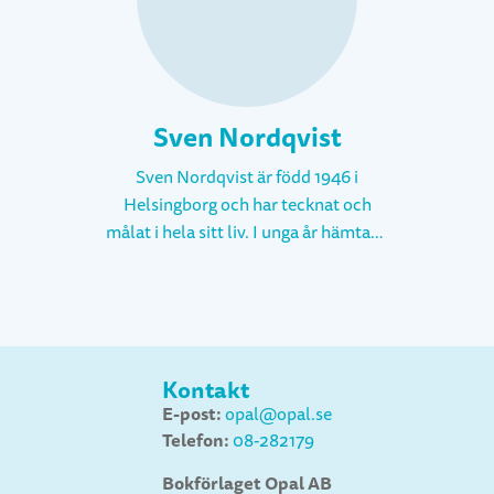
Sven Nordqvist
Sven Nordqvist är född 1946 i
Helsingborg och har tecknat och
målat i hela sitt liv. I unga år hämtade
han ofta inspiration ur tidningen
MAD med dess speciella bilder. Han
studerade till arkitekt vid LTH och var
yrkesverksam som sådan i ett år.
Ytterligare ett år arbetade han som
Kontakt
lärare vid arkitekthögskolan i Lund.
E-post:
opal@opal.se
Efter det frilansade han som
Telefon:
08-282179
reklamtecknare och har även
illustrerat läroböcker, skönlitteratur,
Bokförlaget Opal AB