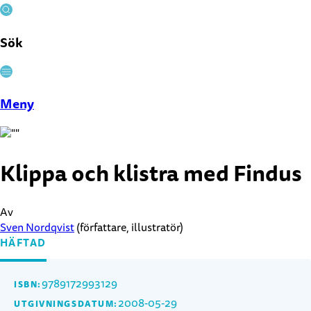
Sök
Stäng
Meny
Klippa och klistra med Findus
Av
Sven Nordqvist
(författare, illustratör)
HÄFTAD
9789172993129
ISBN:
2008-05-29
UTGIVNINGSDATUM: