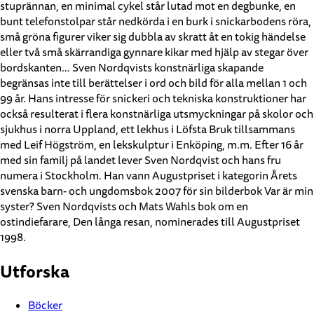
stuprännan, en minimal cykel står lutad mot en degbunke, en
bunt telefonstolpar står nedkörda i en burk i snickarbodens röra,
små gröna figurer viker sig dubbla av skratt åt en tokig händelse
eller två små skärrandiga gynnare kikar med hjälp av stegar över
bordskanten… Sven Nordqvists konstnärliga skapande
begränsas inte till berättelser i ord och bild för alla mellan 1 och
99 år. Hans intresse för snickeri och tekniska konstruktioner har
också resulterat i flera konstnärliga utsmyckningar på skolor och
sjukhus i norra Uppland, ett lekhus i Löfsta Bruk tillsammans
med Leif Högström, en lekskulptur i Enköping, m.m. Efter 16 år
med sin familj på landet lever Sven Nordqvist och hans fru
numera i Stockholm. Han vann Augustpriset i kategorin Årets
svenska barn- och ungdomsbok 2007 för sin bilderbok Var är min
syster? Sven Nordqvists och Mats Wahls bok om en
ostindiefarare, Den långa resan, nominerades till Augustpriset
1998.
Utforska
Böcker