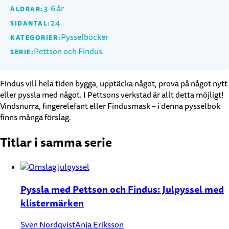
3-6 år
ÅLDRAR:
24
SIDANTAL:
Pysselböcker
KATEGORIER:
Pettson och Findus
SERIE:
Findus vill hela tiden bygga, upptäcka något, prova på något nytt
eller pyssla med något. I Pettsons verkstad är allt detta möjligt!
Vindsnurra, fingerelefant eller Findusmask – i denna pysselbok
finns många förslag.
Titlar i samma serie
Pyssla med Pettson och Findus: Julpyssel med
klistermärken
Sven Nordqvist
Anja Eriksson