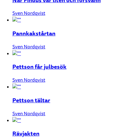
När Findus var liten och försvann
Sven Nordqvist
Pannkakstårtan
Sven Nordqvist
Pettson får julbesök
Sven Nordqvist
Pettson tältar
Sven Nordqvist
Rävjakten