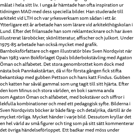
målat i hela sitt liv. I unga år hämtade han ofta inspiration ur
tidningen MAD med dess speciella bilder. Han studerade till
arkitekt vid LTH och var yrkesverksam som sådan i ett år.
Ytterligare ett år arbetade han som lärare vid arkitekthögskolan i
Lund. Efter det frilansade han som reklamtecknare och har även
illustrerat läroböcker, skönlitteratur, affischer och julkort. Under
1975-85 arbetade han också mycket med grafik.
Barnboksförfattare och egen illustratör blev Sven Nordqvist när
han 1983 vann Bokförlaget Opals bilderbokstävling med Agaton
Öman och alfabetet. Det stora genombrottet kom dock med
nästa bok Pannkakstårtan, då vi för första gången fick stifta
bekantskap med gubben Pettson och hans katt Findus. Gubben
och katten har såväl gammal som ung tagit till sitt hjärta. Efter
den kom Minus och stora världen, en bok i samma anda
som Agaton Öman och alfabetet, med bokstäver och siffror i
lekfulla kombinationer och med ett pedagogisk syfte. Bilderna i
Sven Nordqvists böcker är både färg- och detaljrika, därtill är de
mycket rörliga. Mycket händer i varje bild. Dessutom kryllar det
en hel värld av små figurer och ting som på sitt sätt kommenterar
det övriga händelseförloppet. Ett badkar med möss under