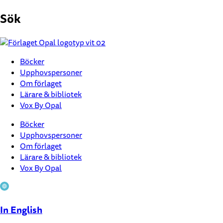
Hoppa
Sök
till
innehåll
Böcker
Upphovspersoner
Om förlaget
Lärare & bibliotek
Vox By Opal
Böcker
Upphovspersoner
Om förlaget
Lärare & bibliotek
Vox By Opal
In English