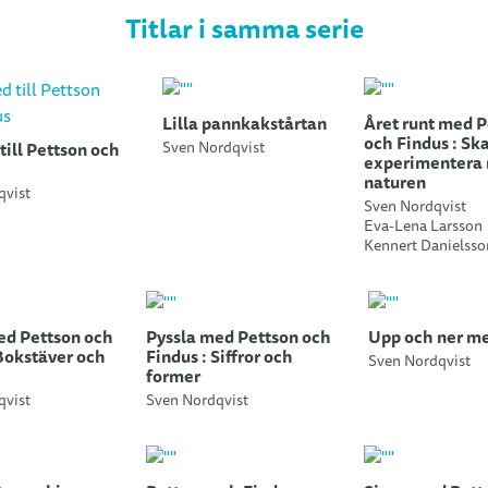
Titlar i samma serie
Lilla pannkakstårtan
Året runt med P
och Findus : Sk
till Pettson och
Sven Nordqvist
experimentera
naturen
qvist
Sven Nordqvist
Eva-Lena Larsson
Kennert Danielsso
ed Pettson och
Pyssla med Pettson och
Upp och ner me
 Bokstäver och
Findus : Siffror och
Sven Nordqvist
former
qvist
Sven Nordqvist