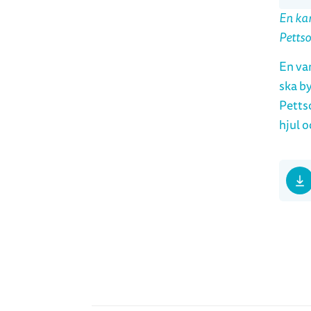
En kar
Petts
En va
ska by
Pettso
hjul o