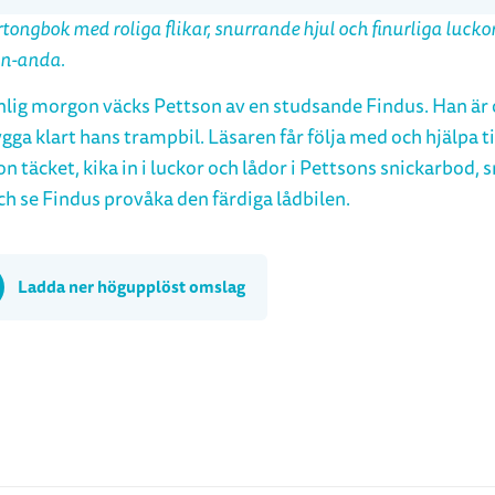
tongbok med roliga flikar, snurrande hjul och finurliga luckor,
on-anda.
nlig morgon väcks Pettson av en studsande Findus. Han är o
gga klart hans trampbil. Läsaren får följa med och hjälpa til
n täcket, kika in i luckor och lådor i Pettsons snickarbod, 
ch se Findus provåka den färdiga lådbilen.
Ladda ner högupplöst omslag