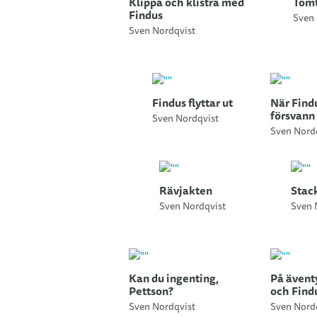
Klippa och klistra med
Tom
Findus
Sven 
Sven Nordqvist
Findus flyttar ut
När Findu
försvann
Sven Nordqvist
Sven Nord
Rävjakten
Stac
Sven Nordqvist
Sven 
Kan du ingenting,
På ävent
Pettson?
och Find
Sven Nordqvist
Sven Nord