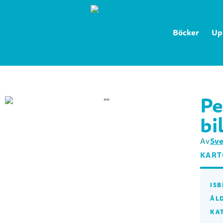
Böcker
Up
Pe
bi
Sve
Av
KAR
ISB
ÅL
KA