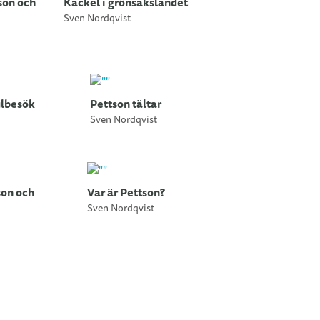
son och
Kackel i grönsakslandet
Sven Nordqvist
ulbesök
Pettson tältar
Sven Nordqvist
son och
Var är Pettson?
Sven Nordqvist