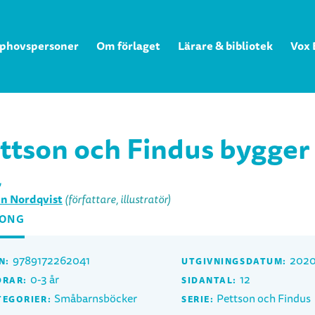
phovspersoner
Om förlaget
Lärare & bibliotek
Vox 
ttson och Findus bygger
l
n Nordqvist
(författare, illustratör)
TONG
9789172262041
2020
N:
UTGIVNINGSDATUM:
0-3 år
12
DRAR:
SIDANTAL:
Småbarnsböcker
Pettson och Findus
TEGORIER:
SERIE: