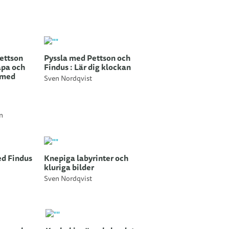
ettson
Pyssla med Pettson och
apa och
Findus : Lär dig klockan
 med
Sven Nordqvist
n
d Findus
Knepiga labyrinter och
kluriga bilder
Sven Nordqvist