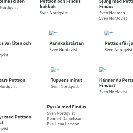
temaskinen
Pettson och Findus
Sjung med Pett
kokbok
Findus
Nordqvist
Sven Nordqvist
Sven Hedman
Sven Nordqvist
s var liten och
Pannkakstårtan
Pettson får j
Sven Nordqvist
Sven Nordqvist
qvist
kars Pettson
Tuppens minut
Känner du Pett
Findus?
Nordqvist
Sven Nordqvist
Sven Nordqvist
Pyssla med Findus
Sven Nordqvist
yr med Pettson
Kennert Danielsson
us
Eva-Lena Larsson
qvist