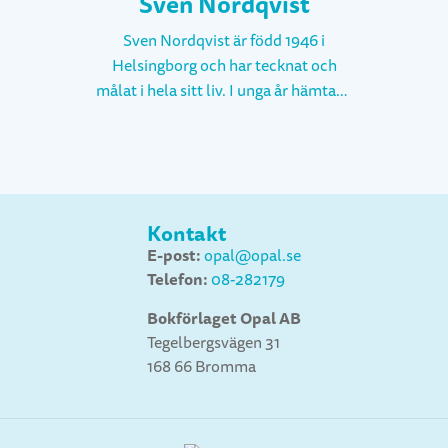
Sven Nordqvist
Sven Nordqvist är född 1946 i
Helsingborg och har tecknat och
målat i hela sitt liv. I unga år hämtade
han ofta inspiration ur tidningen
MAD med dess speciella bilder. Han
studerade till arkitekt vid LTH och var
yrkesverksam som sådan i ett år.
Ytterligare ett år arbetade han som
Kontakt
lärare vid arkitekthögskolan i Lund.
E-post:
opal@opal.se
Efter det frilansade han som
Telefon:
08-282179
reklamtecknare och har även
illustrerat läroböcker, skönlitteratur,
Bokförlaget Opal AB
affischer och julkort. Under 1975-85
Tegelbergsvägen 31
arbetade han också mycket med
168 66 Bromma
grafik. Barnboksförfattare och egen
illustratör blev Sven Nordqvist när
han 1983 vann Bokförlaget Opals