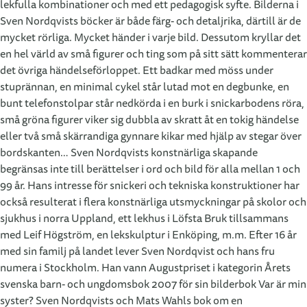
lekfulla kombinationer och med ett pedagogisk syfte. Bilderna i
Sven Nordqvists böcker är både färg- och detaljrika, därtill är de
mycket rörliga. Mycket händer i varje bild. Dessutom kryllar det
en hel värld av små figurer och ting som på sitt sätt kommenterar
det övriga händelseförloppet. Ett badkar med möss under
stuprännan, en minimal cykel står lutad mot en degbunke, en
bunt telefonstolpar står nedkörda i en burk i snickarbodens röra,
små gröna figurer viker sig dubbla av skratt åt en tokig händelse
eller två små skärrandiga gynnare kikar med hjälp av stegar över
bordskanten… Sven Nordqvists konstnärliga skapande
begränsas inte till berättelser i ord och bild för alla mellan 1 och
99 år. Hans intresse för snickeri och tekniska konstruktioner har
också resulterat i flera konstnärliga utsmyckningar på skolor och
sjukhus i norra Uppland, ett lekhus i Löfsta Bruk tillsammans
med Leif Högström, en lekskulptur i Enköping, m.m. Efter 16 år
med sin familj på landet lever Sven Nordqvist och hans fru
numera i Stockholm. Han vann Augustpriset i kategorin Årets
svenska barn- och ungdomsbok 2007 för sin bilderbok Var är min
syster? Sven Nordqvists och Mats Wahls bok om en