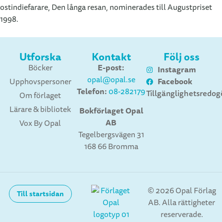
ostindiefarare, Den långa resan, nominerades till Augustpriset
1998.
Utforska
Kontakt
Följ oss
E-post:
Böcker
Instagram
opal@opal.se
Facebook
Upphovspersoner
Telefon:
08-282179
Tillgänglighetsredog
Om förlaget
Lärare & bibliotek
Bokförlaget Opal
AB
Vox By Opal
Tegelbergsvägen 31
168 66 Bromma
© 2026 Opal Förlag
Till startsidan
AB. Alla rättigheter
reserverade.