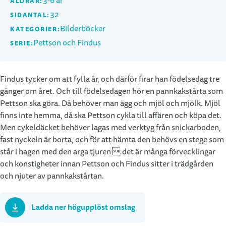
3-6 år
ÅLDRAR:
32
SIDANTAL:
Bilderböcker
KATEGORIER:
Pettson och Findus
SERIE:
Findus tycker om att fylla år, och därför firar han födelsedag tre
gånger om året. Och till födelsedagen hör en pannkakstårta som
Pettson ska göra. Då behöver man ägg och mjöl och mjölk. Mjöl
finns inte hemma, då ska Pettson cykla till affären och köpa det.
Men cykeldäcket behöver lagas med verktyg från snickarboden,
fast nyckeln är borta, och för att hämta den behövs en stege som
står i hagen med den arga tjuren  det är många förvecklingar
och konstigheter innan Pettson och Findus sitter i trädgården
och njuter av pannkakstårtan.
Ladda ner högupplöst omslag