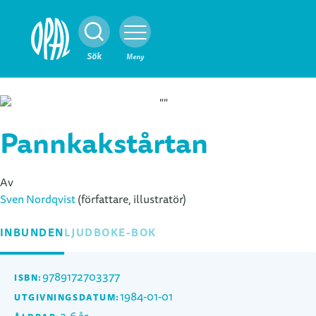
Stäng
Sök
Meny
Pannkakstårtan
Av
Sven Nordqvist
(författare, illustratör)
INBUNDEN
LJUDBOK
E-BOK
9789172703377
ISBN:
1984-01-01
UTGIVNINGSDATUM: