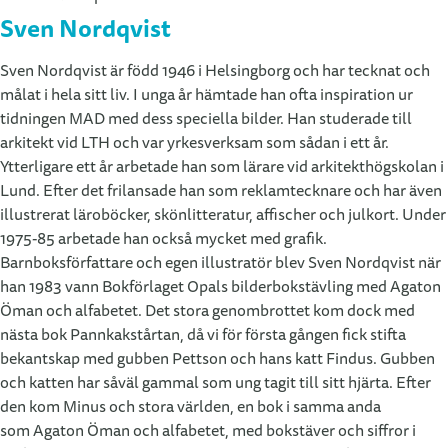
Sven Nordqvist
Sven Nordqvist är född 1946 i Helsingborg och har tecknat och
målat i hela sitt liv. I unga år hämtade han ofta inspiration ur
tidningen MAD med dess speciella bilder. Han studerade till
arkitekt vid LTH och var yrkesverksam som sådan i ett år.
Ytterligare ett år arbetade han som lärare vid arkitekthögskolan i
Lund. Efter det frilansade han som reklamtecknare och har även
illustrerat läroböcker, skönlitteratur, affischer och julkort. Under
1975-85 arbetade han också mycket med grafik.
Barnboksförfattare och egen illustratör blev Sven Nordqvist när
han 1983 vann Bokförlaget Opals bilderbokstävling med Agaton
Öman och alfabetet. Det stora genombrottet kom dock med
nästa bok Pannkakstårtan, då vi för första gången fick stifta
bekantskap med gubben Pettson och hans katt Findus. Gubben
och katten har såväl gammal som ung tagit till sitt hjärta. Efter
den kom Minus och stora världen, en bok i samma anda
som Agaton Öman och alfabetet, med bokstäver och siffror i