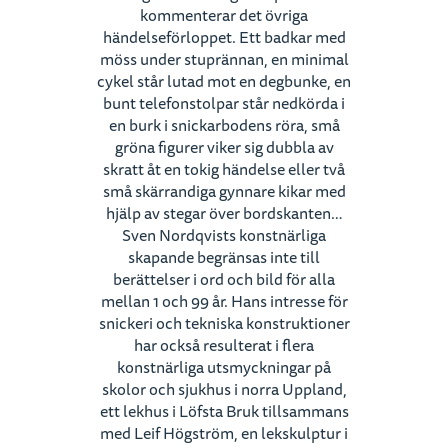
kommenterar det övriga
händelseförloppet. Ett badkar med
möss under stuprännan, en minimal
cykel står lutad mot en degbunke, en
bunt telefonstolpar står nedkörda i
en burk i snickarbodens röra, små
gröna figurer viker sig dubbla av
skratt åt en tokig händelse eller två
små skärrandiga gynnare kikar med
hjälp av stegar över bordskanten…
Sven Nordqvists konstnärliga
skapande begränsas inte till
berättelser i ord och bild för alla
mellan 1 och 99 år. Hans intresse för
snickeri och tekniska konstruktioner
har också resulterat i flera
konstnärliga utsmyckningar på
skolor och sjukhus i norra Uppland,
ett lekhus i Löfsta Bruk tillsammans
med Leif Högström, en lekskulptur i