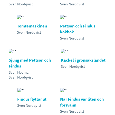
Sven Nordqvist
Sven Nordqvist
Tomtemaskinen
Pettson och Findus
kokbok
Sven Nordqvist
Sven Nordqvist
Sjung med Pettson och
Kackel i grönsakslandet
Findus
Sven Nordqvist
Sven Hedman
Sven Nordqvist
Findus flyttar ut
När Findus var liten och
försvann
Sven Nordqvist
Sven Nordqvist