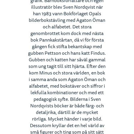
grafik. Barnboksförfattare och egen
illustratör blev Sven Nordqvist när
han 1983 vann Bokförlaget Opals
bilderbokstävling med Agaton Öman
och alfabetet. Det stora
genombrottet kom dock med nästa
bok Pannkakstårtan, då vi för första
gången fick stifta bekantskap med
gubben Pettson och hans katt Findus.
Gubben och katten har såväl gammal
som ung tagit till sitt hjärta. Efter den
kom Minus och stora världen, en bok
i samma anda som Agaton Öman och
alfabetet, med bokstäver och siffror i
lekfulla kombinationer och med ett
pedagogisk syfte. Bilderna i Sven
Nordqvists böcker är både färg- och
detaljrika, därtill är de mycket
rörliga. Mycket händer i varje bild.
Dessutom kryllar det en hel värld av
små figurer och ting som på sitt sätt