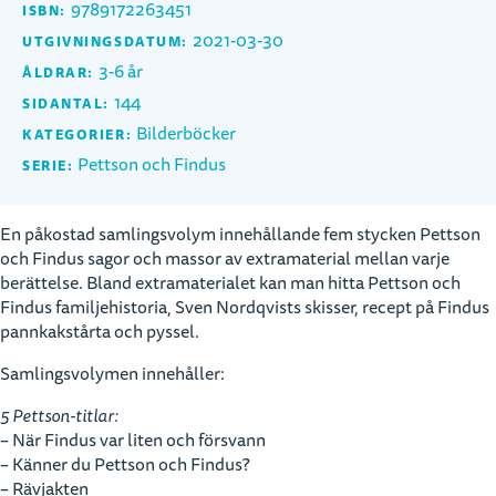
9789172263451
ISBN:
2021-03-30
UTGIVNINGSDATUM:
3-6 år
ÅLDRAR:
144
SIDANTAL:
Bilderböcker
KATEGORIER:
Pettson och Findus
SERIE:
En påkostad samlingsvolym innehållande fem stycken Pettson
och Findus sagor och massor av extramaterial mellan varje
berättelse. Bland extramaterialet kan man hitta Pettson och
Findus familjehistoria, Sven Nordqvists skisser, recept på Findus
pannkakstårta och pyssel.
Samlingsvolymen innehåller:
5 Pettson-titlar:
– När Findus var liten och försvann
– Känner du Pettson och Findus?
– Rävjakten