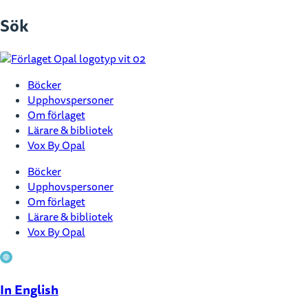
Hoppa
Sök
till
innehåll
Böcker
Upphovspersoner
Om förlaget
Lärare & bibliotek
Vox By Opal
Böcker
Upphovspersoner
Om förlaget
Lärare & bibliotek
Vox By Opal
In English