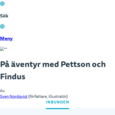
Sök
Stäng
Meny
På äventyr med Pettson och
Findus
Av
Sven Nordqvist
(författare, illustratör)
INBUNDEN