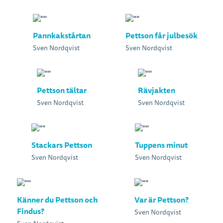
Pannkakstårtan
Pettson får julbesök
Sven Nordqvist
Sven Nordqvist
Pettson tältar
Rävjakten
Sven Nordqvist
Sven Nordqvist
Stackars Pettson
Tuppens minut
Sven Nordqvist
Sven Nordqvist
Känner du Pettson och
Var är Pettson?
Findus?
Sven Nordqvist