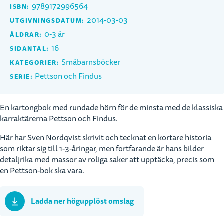
9789172996564
ISBN:
2014-03-03
UTGIVNINGSDATUM:
0-3 år
ÅLDRAR:
16
SIDANTAL:
Småbarnsböcker
KATEGORIER:
Pettson och Findus
SERIE:
En kartongbok med rundade hörn för de minsta med de klassiska
karraktärerna Pettson och Findus.
Här har Sven Nordqvist skrivit och tecknat en kortare historia
som riktar sig till 1-3-åringar, men fortfarande är hans bilder
detaljrika med massor av roliga saker att upptäcka, precis som
en Pettson-bok ska vara.
Ladda ner högupplöst omslag