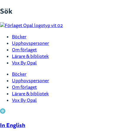
Hoppa
Sök
till
innehåll
Böcker
Upphovspersoner
Om förlaget
Lärare & bibliotek
Vox By Opal
Böcker
Upphovspersoner
Om förlaget
Lärare & bibliotek
Vox By Opal
In English