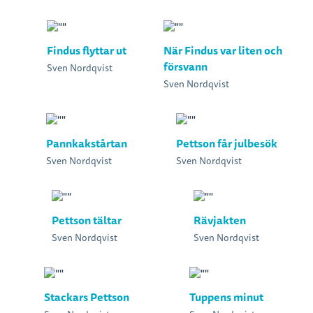
Findus flyttar ut
När Findus var liten och
försvann
Sven Nordqvist
Sven Nordqvist
Pannkakstårtan
Pettson får julbesök
Sven Nordqvist
Sven Nordqvist
Pettson tältar
Rävjakten
Sven Nordqvist
Sven Nordqvist
Stackars Pettson
Tuppens minut