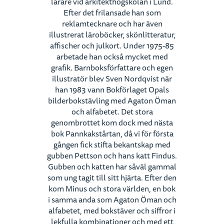
lärare vid arkitekthögskolan i Lund.
Efter det frilansade han som
reklamtecknare och har även
illustrerat läroböcker, skönlitteratur,
affischer och julkort. Under 1975-85
arbetade han också mycket med
grafik. Barnboksförfattare och egen
illustratör blev Sven Nordqvist när
han 1983 vann Bokförlaget Opals
bilderbokstävling med Agaton Öman
och alfabetet. Det stora
genombrottet kom dock med nästa
bok Pannkakstårtan, då vi för första
gången fick stifta bekantskap med
gubben Pettson och hans katt Findus.
Gubben och katten har såväl gammal
som ung tagit till sitt hjärta. Efter den
kom Minus och stora världen, en bok
i samma anda som Agaton Öman och
alfabetet, med bokstäver och siffror i
lekfulla kombinationer och med ett