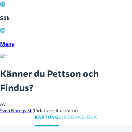
Sök
Stäng
Meny
Känner du Pettson och
Findus?
Av
Sven Nordqvist
(författare, illustratör)
KARTONG
LJUDBOK
E-BOK