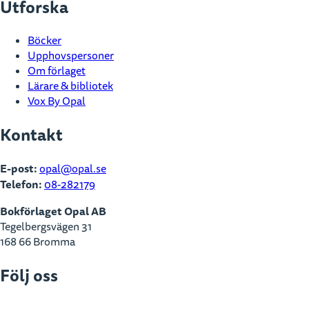
Utforska
Böcker
Upphovspersoner
Om förlaget
Lärare & bibliotek
Vox By Opal
Kontakt
E-post:
opal@opal.se
Telefon:
08-282179
Bokförlaget Opal AB
Tegelbergsvägen 31
168 66 Bromma
Följ oss