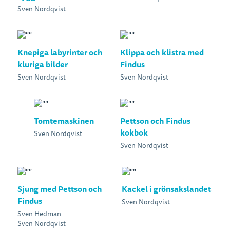
Sven Nordqvist
Knepiga labyrinter och
Klippa och klistra med
kluriga bilder
Findus
Sven Nordqvist
Sven Nordqvist
Tomtemaskinen
Pettson och Findus
kokbok
Sven Nordqvist
Sven Nordqvist
Sjung med Pettson och
Kackel i grönsakslandet
Findus
Sven Nordqvist
Sven Hedman
Sven Nordqvist