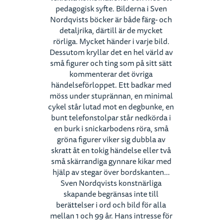
pedagogisk syfte. Bilderna i Sven
Nordqvists böcker är både färg- och
detaljrika, därtill är de mycket
rörliga. Mycket händer i varje bild.
Dessutom kryllar det en hel värld av
små figurer och ting som på sitt sätt
kommenterar det övriga
händelseförloppet. Ett badkar med
möss under stuprännan, en minimal
cykel står lutad mot en degbunke, en
bunt telefonstolpar står nedkörda i
en burk i snickarbodens röra, små
gröna figurer viker sig dubbla av
skratt åt en tokig händelse eller två
små skärrandiga gynnare kikar med
hjälp av stegar över bordskanten…
Sven Nordqvists konstnärliga
skapande begränsas inte till
berättelser i ord och bild för alla
mellan 1 och 99 år. Hans intresse för